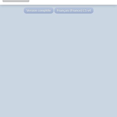
Version complète
Français (France) LS v4