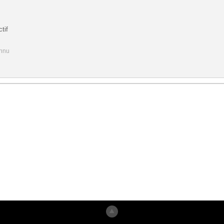
tif
onnu