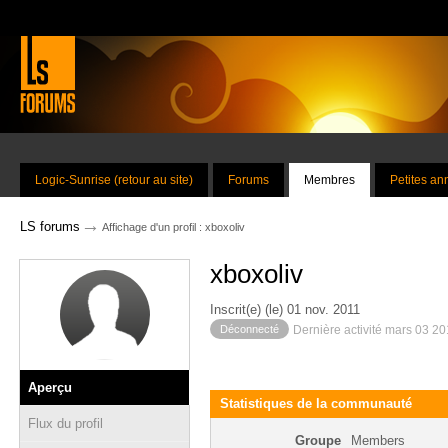
Logic-Sunrise (retour au site)
Forums
Membres
Petites a
→
LS forums
Affichage d'un profil : xboxoliv
xboxoliv
Inscrit(e) (le) 01 nov. 2011
Déconnecté
Dernière activité mars 03 2
Aperçu
Statistiques de la communauté
Flux du profil
Groupe
Members