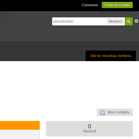
Connexion
Créer un compte
Membres
Voir le nouveau contenu
Mon contenu
0
Neutral