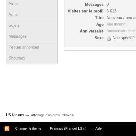
Aime
Messages
0
Visites sur le profil
6 613
Amis
Titre
Nouveau / peu ac
Âge
Âge inconnu
Sujets
Anniversaire
Anniversaire inc
Messages
Sexe
Non spécifié
Petites annonces
Shoutbox
→
LS forums
Affichage d'un profil : xboxoliv
Changer le thème
Français (France) LS v4
Aide