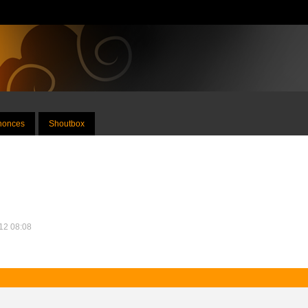
nnonces
Shoutbox
012 08:08