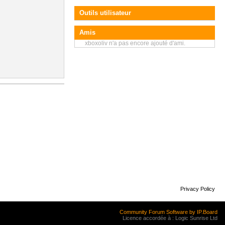
Outils utilisateur
Amis
xboxoliv n'a pas encore ajouté d'ami.
Privacy Policy
Community Forum Software by IP.Board
Licence accordée à : Logic Sunrise Ltd