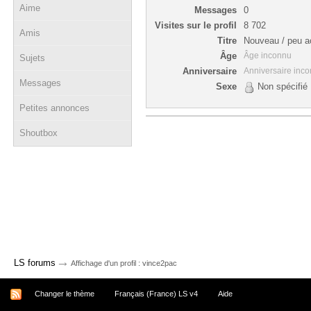
Aime
Messages
0
Visites sur le profil
8 702
Amis
Titre
Nouveau / peu ac
Âge
Âge inconnu
Sujets
Anniversaire
Anniversaire inc
Messages
Sexe
Non spécifié
Petites annonces
Shoutbox
→
LS forums
Affichage d'un profil : vince2pac
Changer le thème
Français (France) LS v4
Aide