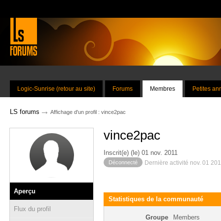
Logic-Sunrise (retour au site)
Forums
Membres
Petites a
→
LS forums
Affichage d'un profil : vince2pac
vince2pac
Inscrit(e) (le) 01 nov. 2011
Déconnecté
Dernière activité nov. 01 20
Aperçu
Statistiques de la communauté
Flux du profil
Groupe
Members