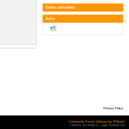
Outils utilisateur
Amis
Privacy Policy
Community Forum Software by IP.Board
Licence accordée à : Logic Sunrise Ltd