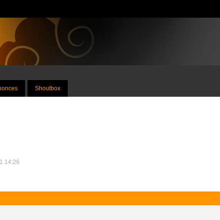
nnonces
Shoutbox
11 14:26