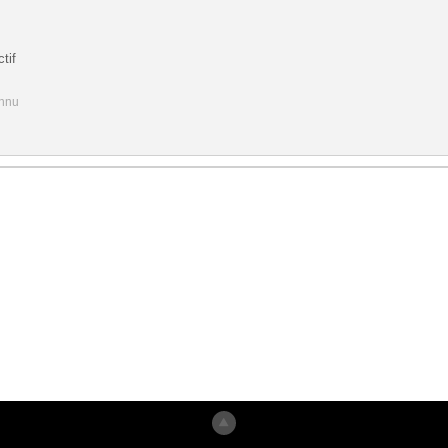
tif
onnu