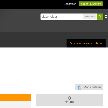
Connexion
Créer un compte
Membres
Voir le nouveau contenu
Mon contenu
0
Neutral