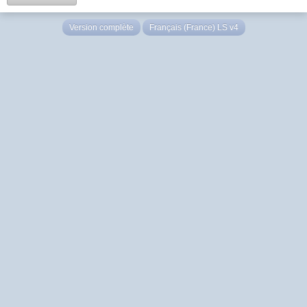
Version complète
Français (France) LS v4