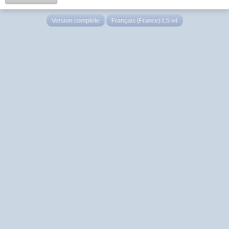
Version complète
Français (France) LS v4