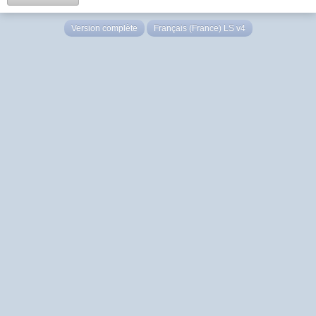
Version complète
Français (France) LS v4