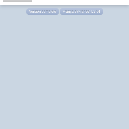
Version complète
Français (France) LS v4