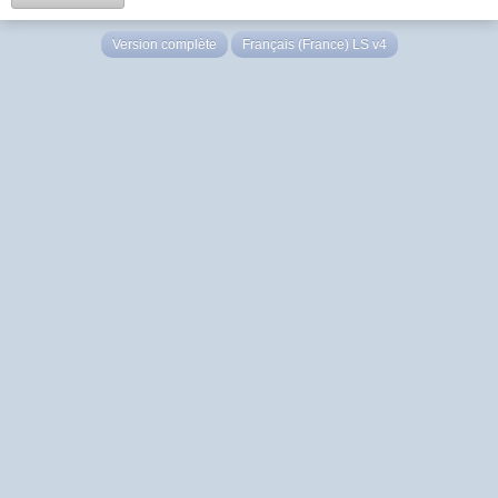
Version complète
Français (France) LS v4