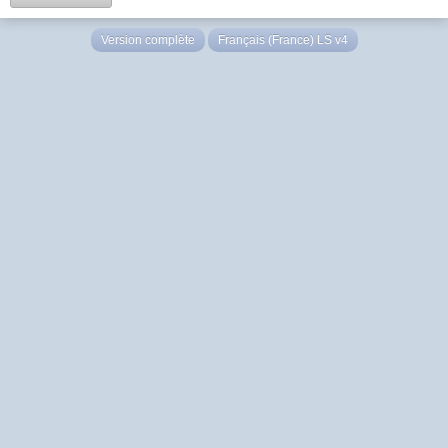
Version complète
Français (France) LS v4