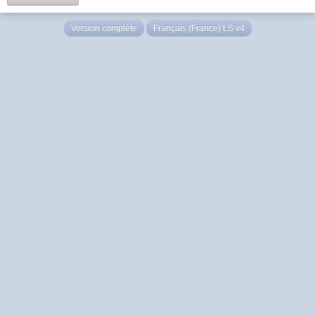
Version complète
Français (France) LS v4