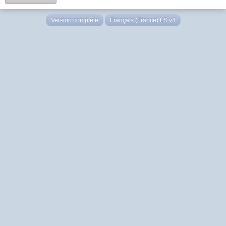
Version complète
Français (France) LS v4