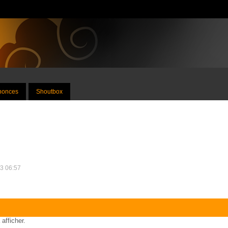
nnonces
Shoutbox
13 06:57
 afficher.