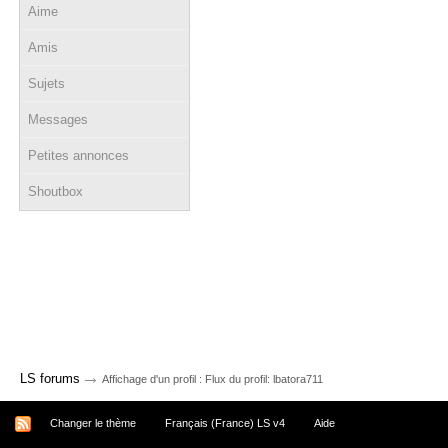
Aime
Amis
Sujets
Messages
Petites annonces
Shoutbox
→
LS forums
Affichage d'un profil : Flux du profil: lbatora711
Changer le thème
Français (France) LS v4
Aide