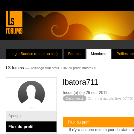
Logic-Sunrise (retour au site)
Forums
Membres
Petites a
→
LS forums
Affichage d'un profil : Flux du profil: lbatora711
lbatora711
Inscrit(e) (le) 26 oct. 2011
Déconnecté
Dernière activité févr. 07 20
Aperçu
Flux du profil
Flux du profil
Il n'y a aucune mise à jour du statut à