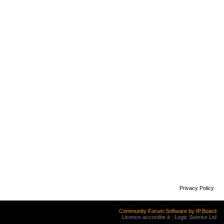
Privacy Policy
Community Forum Software by IP.Board
Licence accordée à : Logic Sunrise Ltd