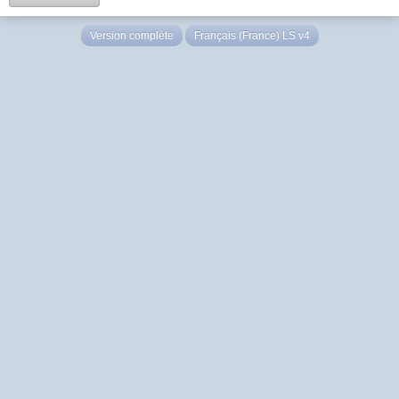
Version complète
Français (France) LS v4