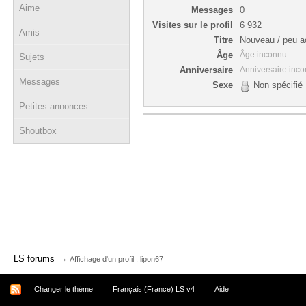
Aime
Messages
0
Visites sur le profil
6 932
Amis
Titre
Nouveau / peu ac
Âge
Âge inconnu
Sujets
Anniversaire
Anniversaire inc
Messages
Sexe
Non spécifié
Petites annonces
Shoutbox
→
LS forums
Affichage d'un profil : lipon67
Changer le thème
Français (France) LS v4
Aide