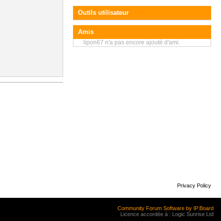
Outils utilisateur
Amis
lipon67 n'a pas encore ajouté d'ami.
Privacy Policy
Community Forum Software by IP.Board
Licence accordée à : Logic Sunrise Ltd