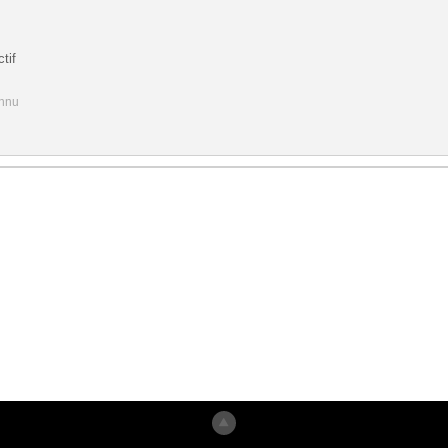
tif
onnu