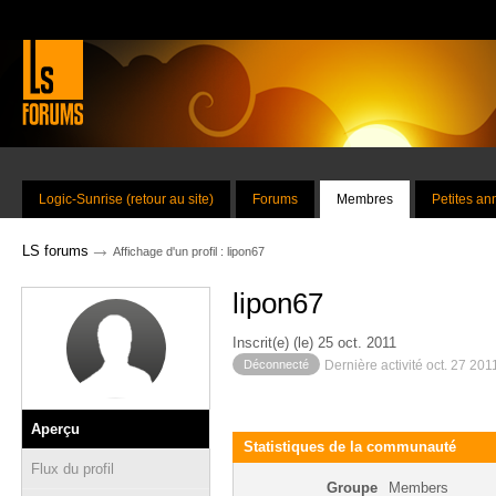
Logic-Sunrise (retour au site)
Forums
Membres
Petites a
→
LS forums
Affichage d'un profil : lipon67
lipon67
Inscrit(e) (le) 25 oct. 2011
Déconnecté
Dernière activité oct. 27 201
Aperçu
Statistiques de la communauté
Flux du profil
Groupe
Members