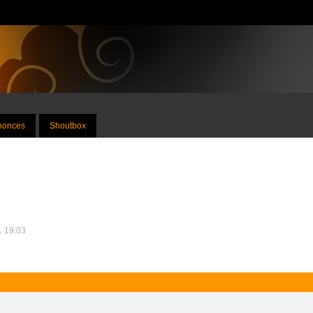
nnonces
Shoutbox
1 19:03