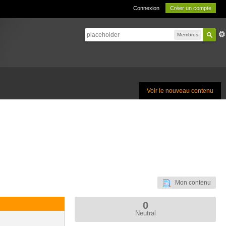
Connexion
Créer un compte
Membres
Voir le nouveau contenu
Mon contenu
0
Neutral