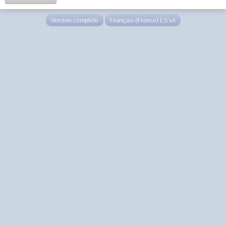
Version complète
Français (France) LS v4