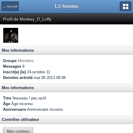
LS forums
← Accueil
Profil de Monkey_D_Luffy
Mes informations
Groupe
Members
Messages
9
Inscrit(e) (le)
24-octobre 11
Dernière activité
mai 08 2013 08:08
Mes informations
Titre
Nouveau / peu actif
Âge
Âge inconnu
Anniversaire
Anniversaire inconnu
Contrôles utilisateur
Mon contenu