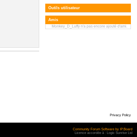
Outils utilisateur
Amis
Monkey_D_Luffy n'a pas encore ajouté d'ami.
Privacy Policy
Community Forum Software by IP.Board
Licence accordée à : Logic Sunrise Ltd