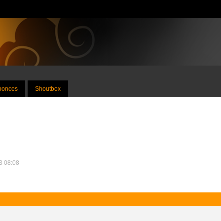
nnonces
Shoutbox
13 08:08