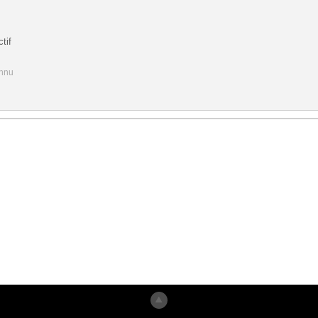
tif
onnu