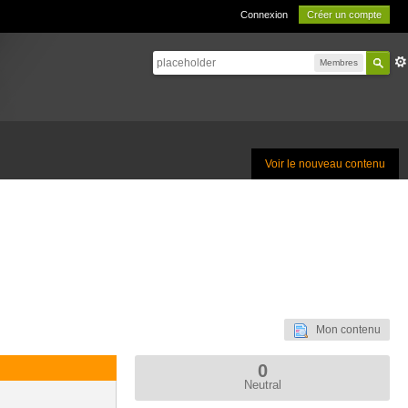
Connexion
Créer un compte
Membres
Voir le nouveau contenu
Mon contenu
0
Neutral