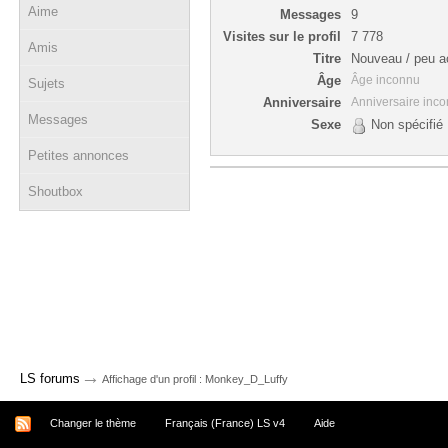
Aime
Messages
9
Visites sur le profil
7 778
Amis
Titre
Nouveau / peu ac
Âge
Âge inconnu
Sujets
Anniversaire
Anniversaire inc
Messages
Sexe
Non spécifié
Petites annonces
Shoutbox
→
LS forums
Affichage d'un profil : Monkey_D_Luffy
Changer le thème
Français (France) LS v4
Aide