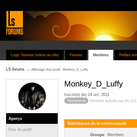
Logic-Sunrise (retour au site)
Forums
Membres
Petites a
→
LS forums
Affichage d'un profil : Monkey_D_Luffy
Monkey_D_Luffy
Inscrit(e) (le) 24 oct. 2011
Déconnecté
Dernière activité mai 08 20
Aperçu
Statistiques de la communauté
Flux du profil
Groupe
Members