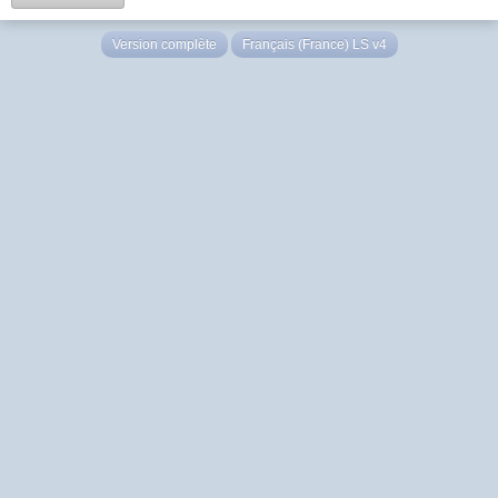
Version complète
Français (France) LS v4