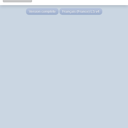
Version complète
Français (France) LS v4