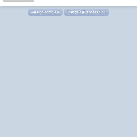
Version complète
Français (France) LS v4