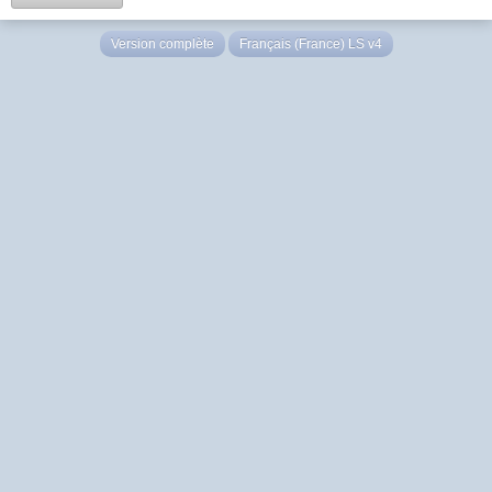
Version complète
Français (France) LS v4