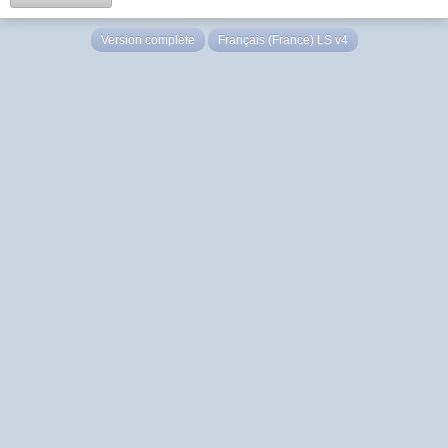
Version complète
Français (France) LS v4