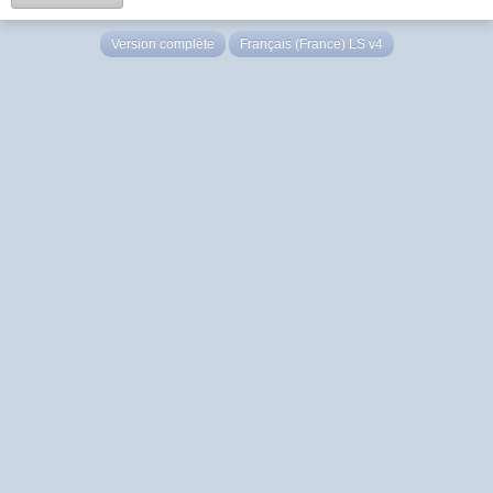
Version complète
Français (France) LS v4