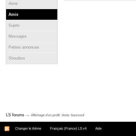
Aime
Amis
Sujets
Messages
Petites annonces
Shoutbox
→
LS forums
Affichage d'un profil : Amis: boursouf
Changer le thème
Français (France) LS v4
Aide