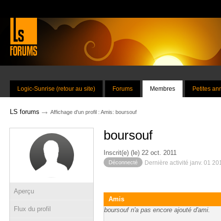
Logic-Sunrise (retour au site)
Forums
Membres
Petites a
→
LS forums
Affichage d'un profil : Amis: boursouf
boursouf
Inscrit(e) (le) 22 oct. 2011
Déconnecté
Dernière activité janv. 01 2
Aperçu
Amis
Flux du profil
boursouf n'a pas encore ajouté d'ami.