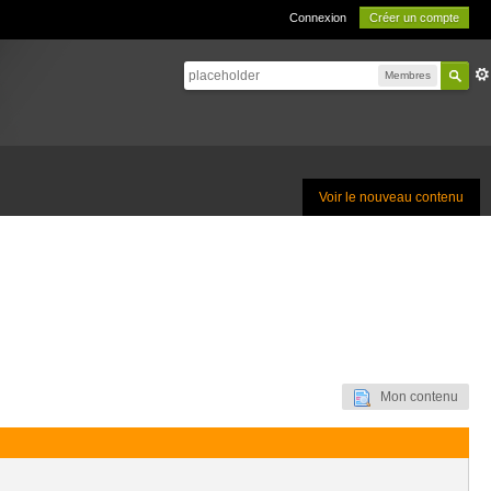
Connexion
Créer un compte
Membres
Voir le nouveau contenu
Mon contenu