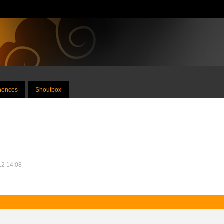
nnonces
Shoutbox
012 14:08