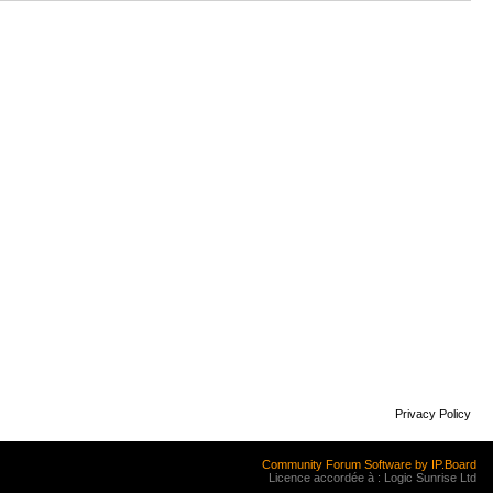
Privacy Policy
Community Forum Software by IP.Board
Licence accordée à : Logic Sunrise Ltd