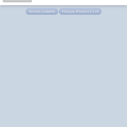
Version complète
Français (France) LS v4