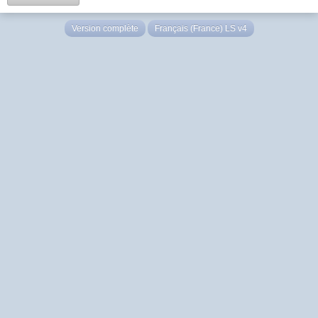
Version complète
Français (France) LS v4