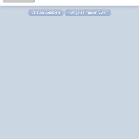
Version complète
Français (France) LS v4