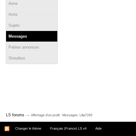
Aime
Amis
Sujets
Messages
Petites annonces
Shoutbox
→
LS forums
Affichage d'un profil : Messages: Lilia7293
Changer le thème
Français (France) LS v4
Aide