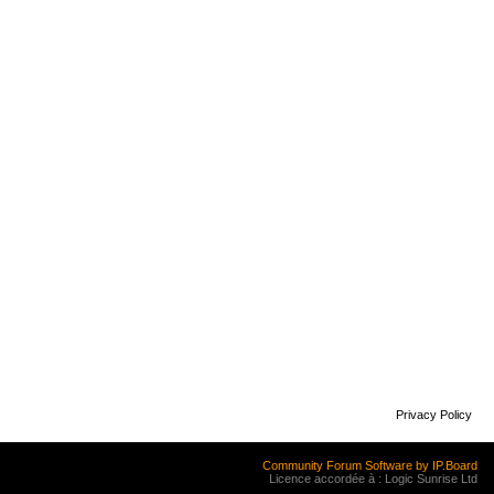
Privacy Policy
Community Forum Software by IP.Board
Licence accordée à : Logic Sunrise Ltd