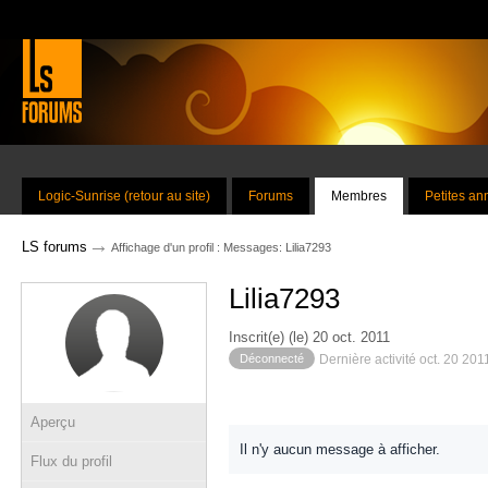
Logic-Sunrise (retour au site)
Forums
Membres
Petites a
→
LS forums
Affichage d'un profil : Messages: Lilia7293
Lilia7293
Inscrit(e) (le) 20 oct. 2011
Déconnecté
Dernière activité oct. 20 201
Aperçu
Il n'y aucun message à afficher.
Flux du profil