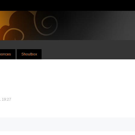
nnonces
Shoutbox
1 19:27