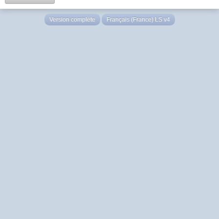
Version complète
Français (France) LS v4