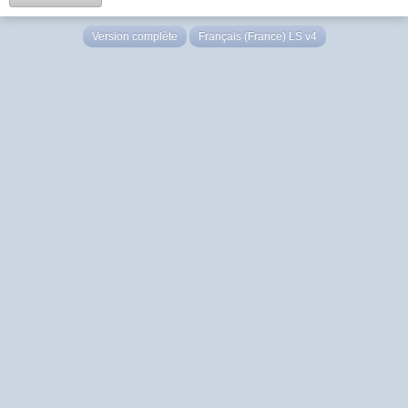
Version complète
Français (France) LS v4