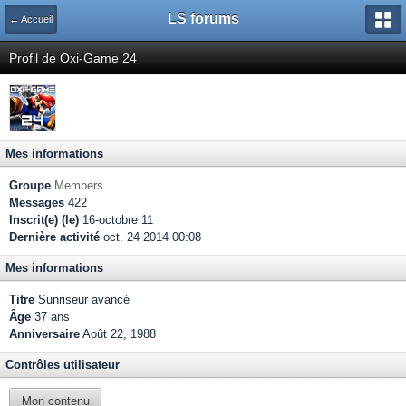
LS forums
← Accueil
Profil de Oxi-Game 24
Mes informations
Groupe
Members
Messages
422
Inscrit(e) (le)
16-octobre 11
Dernière activité
oct. 24 2014 00:08
Mes informations
Titre
Sunriseur avancé
Âge
37 ans
Anniversaire
Août 22, 1988
Contrôles utilisateur
Mon contenu