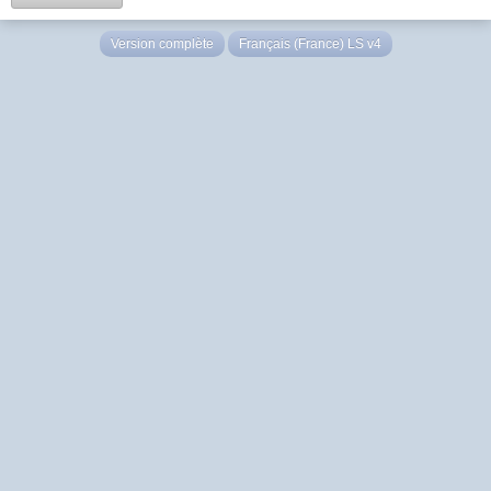
Version complète
Français (France) LS v4