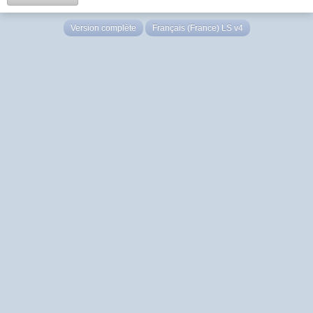
Version complète
Français (France) LS v4