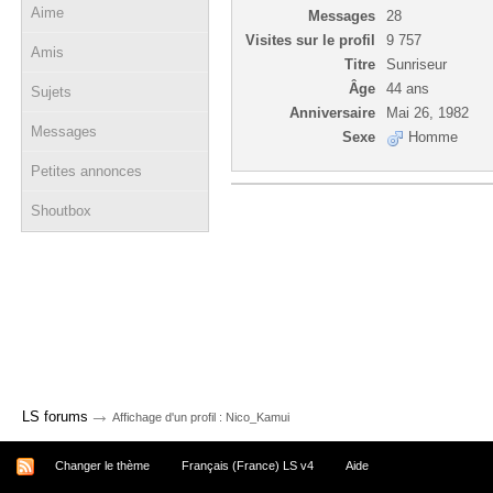
Aime
Messages
28
Visites sur le profil
9 757
Amis
Titre
Sunriseur
Âge
44 ans
Sujets
Anniversaire
Mai 26, 1982
Messages
Sexe
Homme
Petites annonces
Shoutbox
→
LS forums
Affichage d'un profil : Nico_Kamui
Changer le thème
Français (France) LS v4
Aide