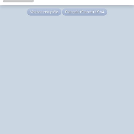
Version complète
Français (France) LS v4