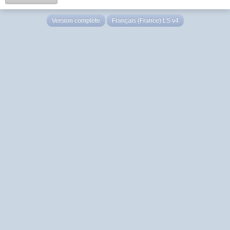
Version complète
Français (France) LS v4