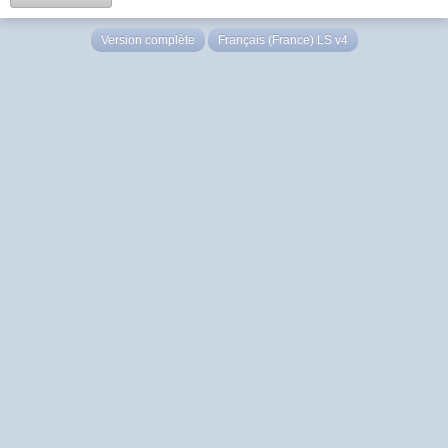
Version complète
Français (France) LS v4