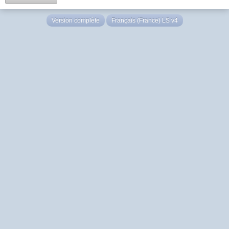
Version complète
Français (France) LS v4