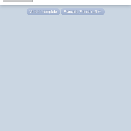
Version complète
Français (France) LS v4