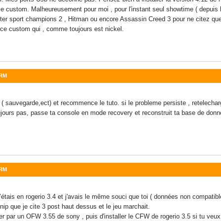
 ce custom. Malheureusement pour moi , pour l'instant seul showtime ( depuis
tester sport champions 2 , Hitman ou encore Assassin Creed 3 pour ne citez q
 ce custom qui , comme toujours est nickel.
DRM
 sauvegarde,ect) et recommence le tuto. si le probleme persiste , retelecharg
ujours pas, passe ta console en mode recovery et reconstruit ta base de donn
DRM
tais en rogerio 3.4 et j'avais le même souci que toi ( données non compatible )
anip que je cite 3 post haut dessus et le jeu marchait.
 par un OFW 3.55 de sony , puis d'installer le CFW de rogerio 3.5 si tu veux m