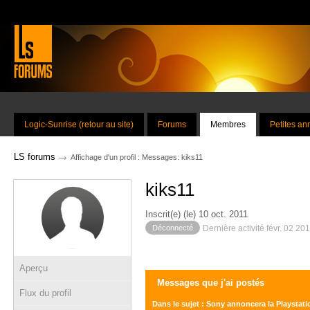
Logic-Sunrise (retour au site)
Forums
Membres
Petites a
→
LS forums
Affichage d'un profil : Messages: kiks11
kiks11
Inscrit(e) (le) 10 oct. 2011
Déconnecté
Dernière activité févr. 02 20
Aperçu
Messages que j'ai postés
Flux du profil
Dans le sujet : Sony annoncera la Playstatio