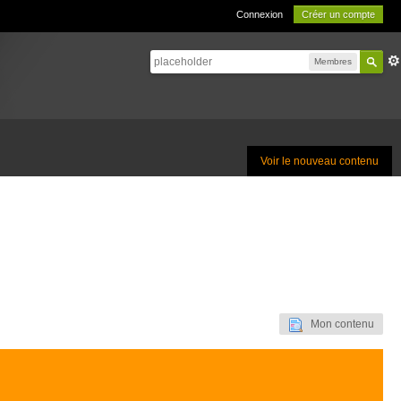
Connexion
Créer un compte
Membres
Voir le nouveau contenu
Mon contenu