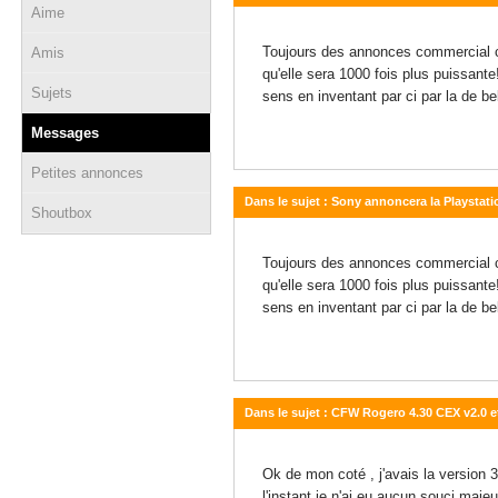
Aime
02 février 2013 - 19:12
Toujours des annonces commercial ch
Amis
qu'elle sera 1000 fois plus puissante
Sujets
sens en inventant par ci par la de be
Messages
Petites annonces
Dans le sujet : Sony annoncera la Playstatio
Shoutbox
02 février 2013 - 19:12
Toujours des annonces commercial ch
qu'elle sera 1000 fois plus puissante
sens en inventant par ci par la de be
Dans le sujet : CFW Rogero 4.30 CEX v2.0 
26 novembre 2012 - 01:12
Ok de mon coté , j'avais la version 
l'instant je n'ai eu aucun souci maje