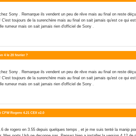
ez Sony . Remarque ils vendent un peu de rêve mais au final on reste déçu . 
! C'est toujours de la surenchère mais au final on sait jamais qu'est ce qui es
lle rumeur mais on sait jamais rien d'officiel de Sony .
n 4 le 20 fevrier ?
ez Sony . Remarque ils vendent un peu de rêve mais au final on reste déçu . 
! C'est toujours de la surenchère mais au final on sait jamais qu'est ce qui es
lle rumeur mais on sait jamais rien d'officiel de Sony .
et CFW Rogero 4.21 CEX v2.0
3.6 de rogero en 3.55 depuis quelques temps , et je me suis tenté la manip p
ur. Mes ports Usb ne deconne pas. Pensez bien a installer la version 4.12 de m