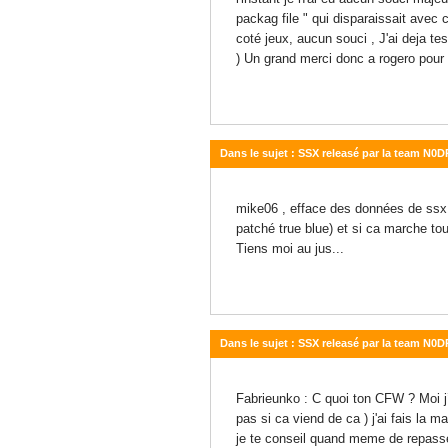
packag file " qui disparaissait avec
coté jeux, aucun souci , J'ai deja 
) Un grand merci donc a rogero pour
Dans le sujet : SSX releasé par la team N0
11 septembre 2012 - 19:13
mike06 , efface des données de ssx (
patché true blue) et si ca marche to
Tiens moi au jus...
Dans le sujet : SSX releasé par la team N0
10 septembre 2012 - 11:50
Fabrieunko : C quoi ton CFW ? Moi j’é
pas si ca viend de ca ) j'ai fais la m
je te conseil quand meme de repasser