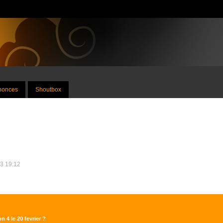
nnonces
Shoutbox
13 19:12
n 4 le 20 fevrier ?