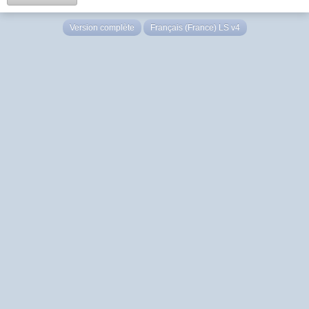
Version complète
Français (France) LS v4