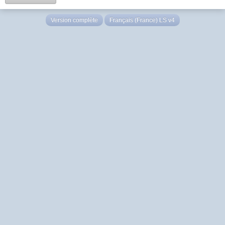
Version complète
Français (France) LS v4