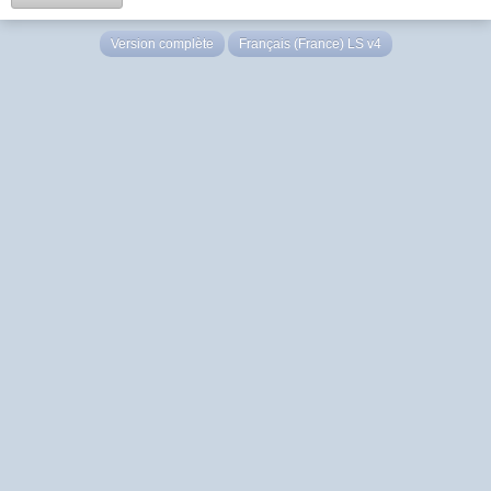
Version complète
Français (France) LS v4