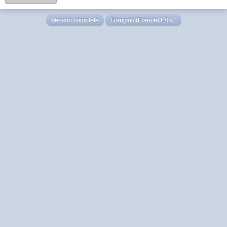
Version complète
Français (France) LS v4