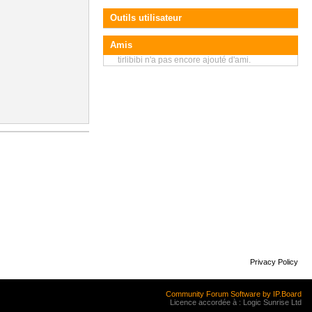
Outils utilisateur
Amis
tirlibibi n'a pas encore ajouté d'ami.
Privacy Policy
Community Forum Software by IP.Board
Licence accordée à : Logic Sunrise Ltd