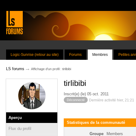
Logic-Sunrise (retour au site)
Forums
Membres
Petites a
→
LS forums
Affichage d'un profil : tirlibibi
tirlibibi
Inscrit(e) (le) 05 oct. 2011
Déconnecté
Dernière activité hier, 21:21
Aperçu
Statistiques de la communauté
Flux du profil
Groupe
Members