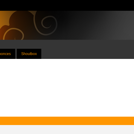
nnonces
Shoutbox