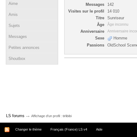
Aime
Messages
142
Visites sur le profil
14 010
Amis
Titre
Sunriseur
Âge
Âge inconnu
Sujets
Anniversaire
Anniversaire inc
Messages
Sexe
Homme
Passions
OldSchool Scen
Petites annonces
Shoutbox
→
LS forums
Affichage d'un profil : tirlibibi
Changer le thème
Français (France) LS v4
Aide