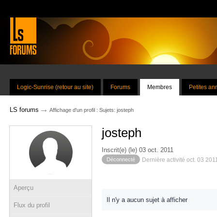
Logic-Sunrise (retour au site)
Forums
Membres
Petites a
→
LS forums
Affichage d'un profil : Sujets: josteph
josteph
Inscrit(e) (le) 03 oct. 2011
Déconnecté
Dernière activité oct. 03 201
Aperçu
Il n'y a aucun sujet à afficher
Flux du profil