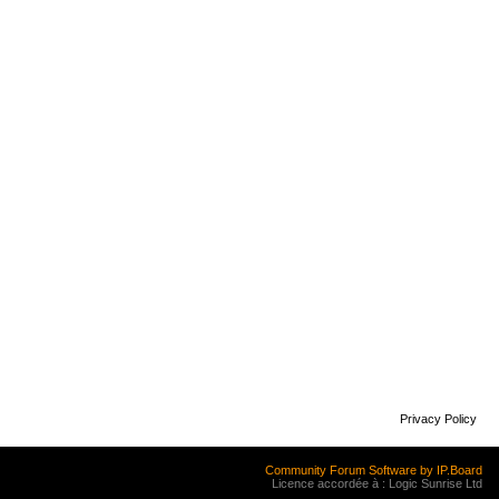
Privacy Policy
Community Forum Software by IP.Board
Licence accordée à : Logic Sunrise Ltd