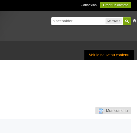
Connexion
Créer un compte
Membres
Voir le nouveau contenu
Mon contenu