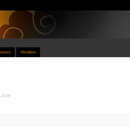
nnonces
Shoutbox
1 21:06