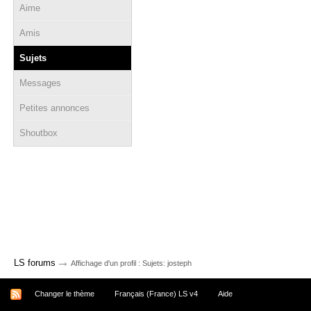
Aime
Amis
Sujets
Messages
Petites annonces
Shoutbox
→
LS forums
Affichage d'un profil : Sujets: josteph
Changer le thème
Français (France) LS v4
Aide