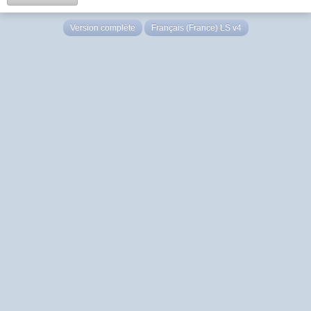
Version complète
Français (France) LS v4