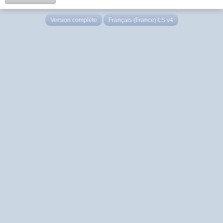
Version complète
Français (France) LS v4