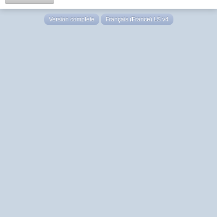
Version complète
Français (France) LS v4