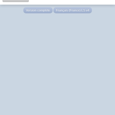
Version complète
Français (France) LS v4