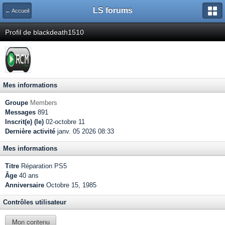
LS forums
← Accueil
Profil de blackdeath1510
Mes informations
Groupe
Members
Messages
891
Inscrit(e) (le)
02-octobre 11
Dernière activité
janv. 05 2026 08:33
Mes informations
Titre
Réparation PS5
Âge
40 ans
Anniversaire
Octobre 15, 1985
Contrôles utilisateur
Mon contenu