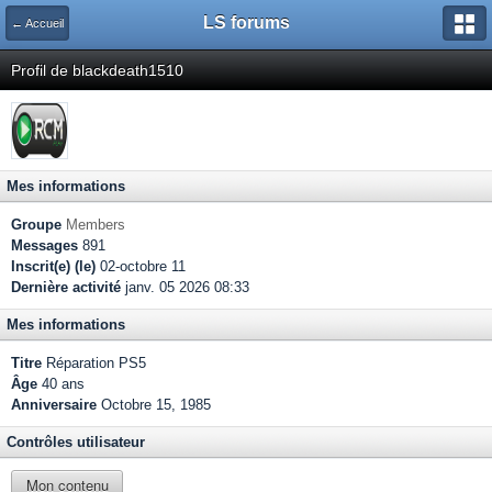
LS forums
← Accueil
Profil de blackdeath1510
Mes informations
Groupe
Members
Messages
891
Inscrit(e) (le)
02-octobre 11
Dernière activité
janv. 05 2026 08:33
Mes informations
Titre
Réparation PS5
Âge
40 ans
Anniversaire
Octobre 15, 1985
Contrôles utilisateur
Mon contenu