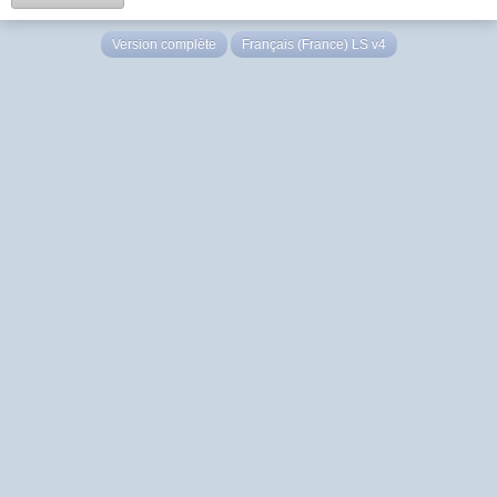
Version complète
Français (France) LS v4