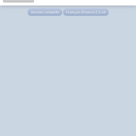
Version complète
Français (France) LS v4