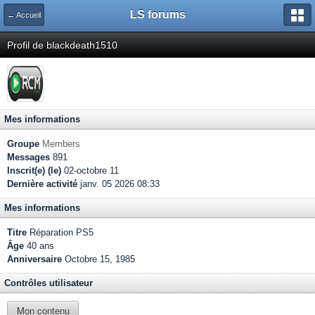
LS forums
← Accueil
Profil de blackdeath1510
Mes informations
Groupe
Members
Messages
891
Inscrit(e) (le)
02-octobre 11
Dernière activité
janv. 05 2026 08:33
Mes informations
Titre
Réparation PS5
Âge
40 ans
Anniversaire
Octobre 15, 1985
Contrôles utilisateur
Mon contenu